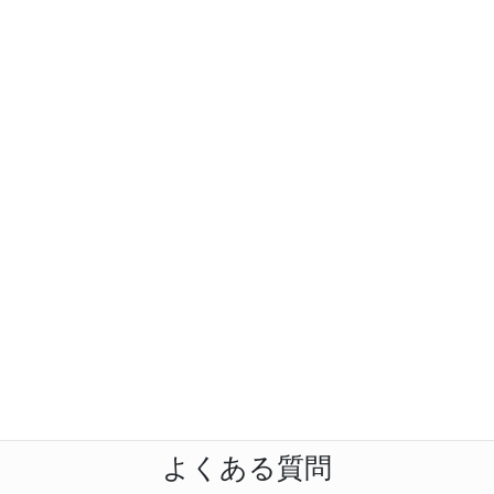
頭痛撃退 筋膜調整
５,８００円→２,９００円
(税込)
ここから予約できます↓↓
オンライン予約
LINE
予約
よくある質問